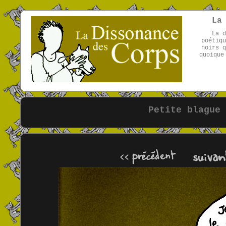
La
La d
poétiqu
noirs q
quoique
Petite blague