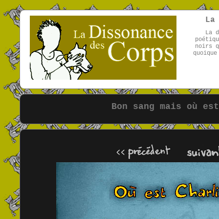
La
La d
poétiqu
noirs q
quoique
Bon sang mais où est