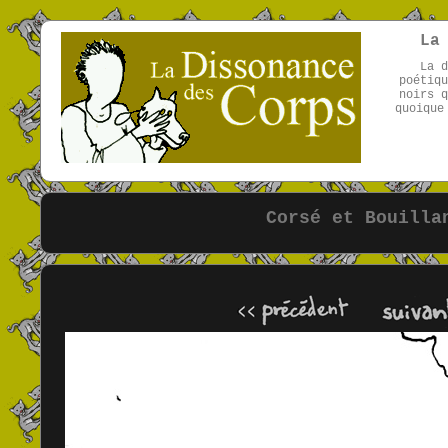
La
La d
poétiqu
noirs q
quoique
Corsé et Bouilla