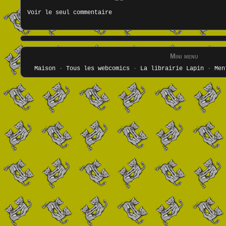
Voir le seul commentaire
Mini menu
Maison
-
Tous les webcomics
-
La librairie Lapin
-
Men