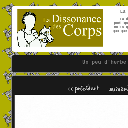
La
La d
poétiqu
noirs q
quoique
Un peu d'herbe