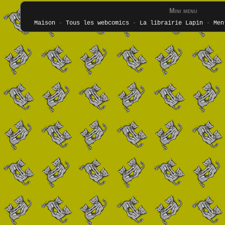
Mini menu
Maison
-
Tous les webcomics
-
La librairie Lapin
-
Men