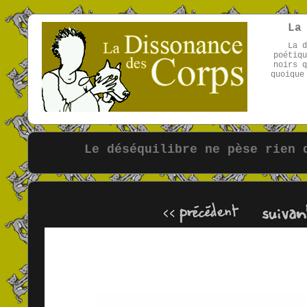
La
La d
poétiqu
noirs q
quoique
Le déséquilibre ne pèse rien 