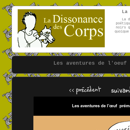
La
La d
poétiqu
noirs q
quoique
Les aventures de l'oeuf 