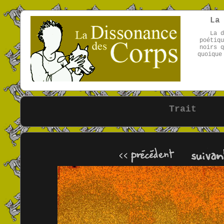
La
La d
poétiqu
noirs q
quoique
Trait