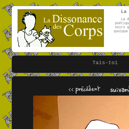
La
La d
poétiqu
noirs q
quoique
Tais-toi