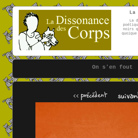
La
La d
poétiqu
noirs q
quoique
On s'en fout