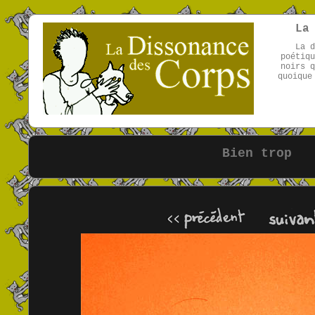
La
La d
poétiqu
noirs q
quoique
Bien trop