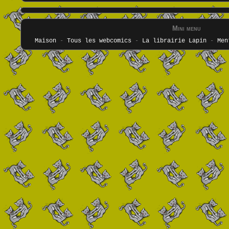
Mini menu
Maison
-
Tous les webcomics
-
La librairie Lapin
-
Men