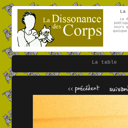
La
La d
poétiqu
noirs q
quoique
La table