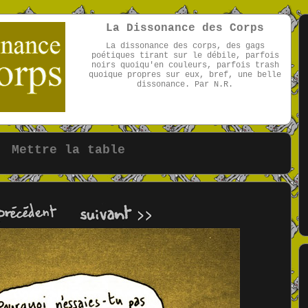
La Dissonance des Corps
La dissonance des corps, des gags
poétiques tirant sur le débile, parfois
noirs quoiqu'en couleurs, parfois trash
quoique propres sur eux, bref, une belle
dissonance. Par N.R.
par NR
Mettre la table