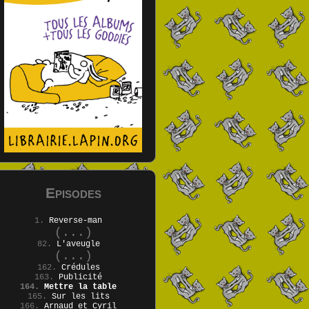
Episodes
1.
Reverse-man
(...)
82.
L'aveugle
(...)
162.
Crédules
163.
Publicité
164.
Mettre la table
165.
Sur les lits
166.
Arnaud et Cyril