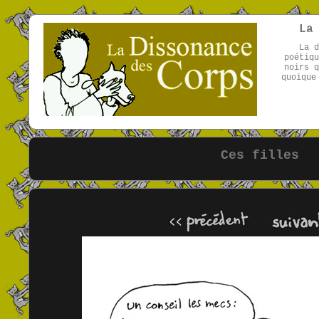
La
La d
poétiqu
noirs q
quoique
Ces filles