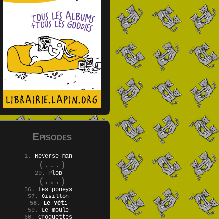
Episodes
1.
Reverse-man
(...)
29.
Plop
(...)
56.
Les poneys
57.
Oisillon
58.
Le Yéti
59.
Le moule
60.
Croquettes