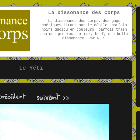
La Dissonance des Corps
La dissonance des corps, des gags
poétiques tirant sur le débile, parfois
noirs quoiqu'en couleurs, parfois trash
quoique propres sur eux, bref, une belle
dissonance. Par N.R.
par NR
Le Yéti