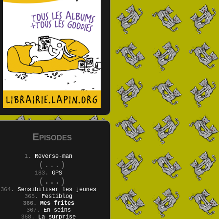
Episodes
1.
Reverse-man
(...)
183.
GPS
(...)
364.
Sensibiliser les jeunes
365.
Festiblog
366.
Mes frites
367.
En seins
368.
La surprise