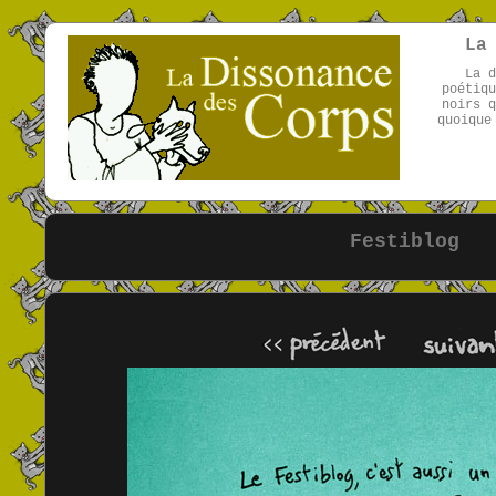
La
La d
poétiqu
noirs q
quoique
Festiblog