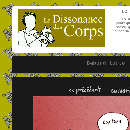
La
La d
poétiqu
noirs q
quoique
Babord toute