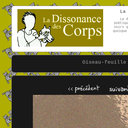
La
La d
poétiqu
noirs q
quoique
Oiseau-feuille