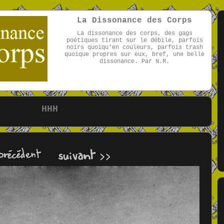
La Dissonance des Corps
La dissonance des corps, des gags
poétiques tirant sur le débile, parfois
noirs quoiqu'en couleurs, parfois trash
quoique propres sur eux, bref, une belle
dissonance. Par N.R.
par NR
HHH