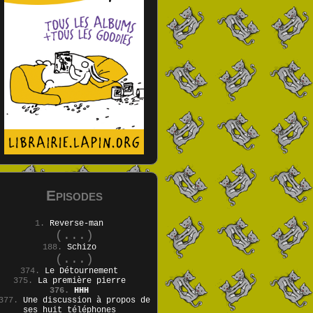
Episodes
1.
Reverse-man
(...)
188.
Schizo
(...)
374.
Le Détournement
375.
La première pierre
376.
HHH
377.
Une discussion à propos de
ses huit téléphones