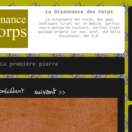
La Dissonance des Corps
La dissonance des corps, des gags
poétiques tirant sur le débile, parfois
noirs quoiqu'en couleurs, parfois trash
quoique propres sur eux, bref, une belle
dissonance. Par N.R.
par NR
La première pierre