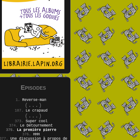
Episodes
1.
Reverse-man
(...)
187.
Le crapaud
(...)
373.
Super cool
374.
Le Détournement
375.
La première pierre
376.
HHH
377.
Une discussion à propos de