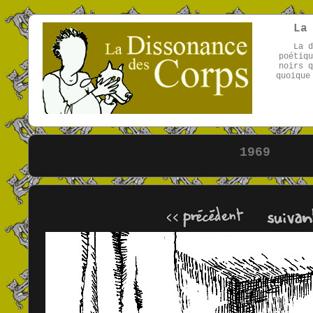
La
La d
poétiqu
noirs q
quoique
1969