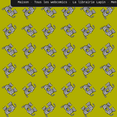
Maison
-
Tous les webcomics
-
La librairie Lapin
-
Men