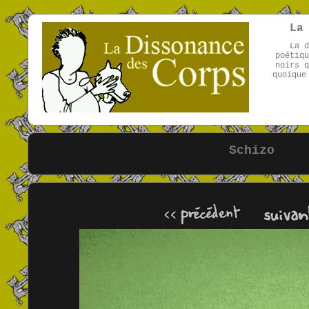
La
La d
poétiqu
noirs q
quoique
Schizo