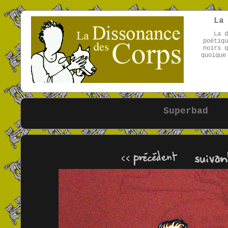
La
La d
poétiqu
noirs q
quoique
Superbad