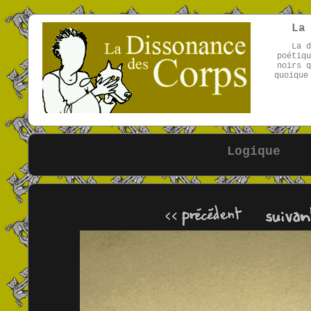
La
La d
poétiqu
noirs q
quoique
Logique