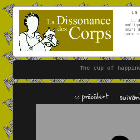
La
La d
poétiqu
noirs q
quoique
The cup of happin