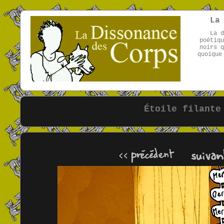
La
La d
poétiqu
noirs q
quoique
Étoile filante