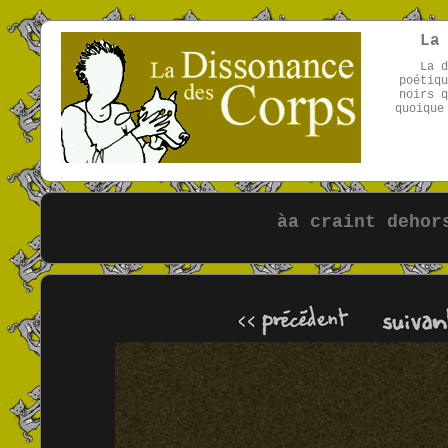
La
La d
poétiqu
noirs q
quoique
àa craint dehor