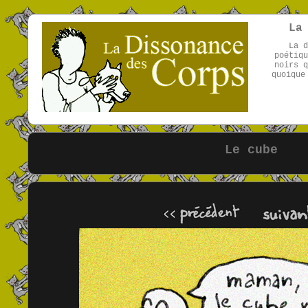
La
La d
poétiqu
noirs q
quoique
Le cube