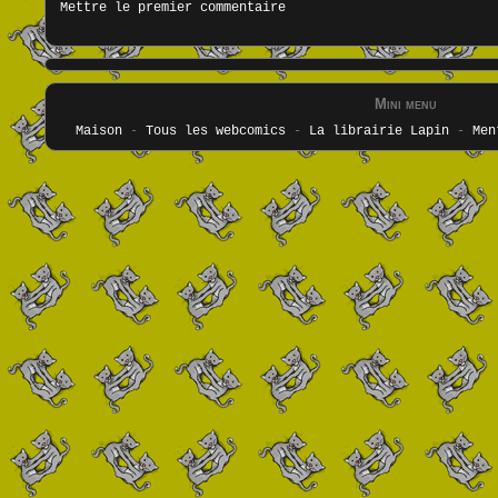
Mettre le premier commentaire
Mini menu
Maison
-
Tous les webcomics
-
La librairie Lapin
-
Men