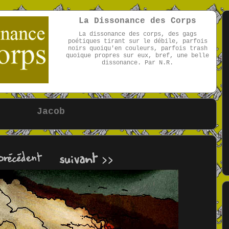
La Dissonance des Corps
La dissonance des corps, des gags
poétiques tirant sur le débile, parfois
noirs quoiqu'en couleurs, parfois trash
quoique propres sur eux, bref, une belle
dissonance. Par N.R.
par NR
Jacob