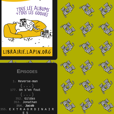
Episodes
1.
Reverse-man
(...)
177.
On s'en fout
(...)
352.
Gildas
353.
Jonathan
354.
Jacob
355.
E X T R A O R D I N A I R
E S