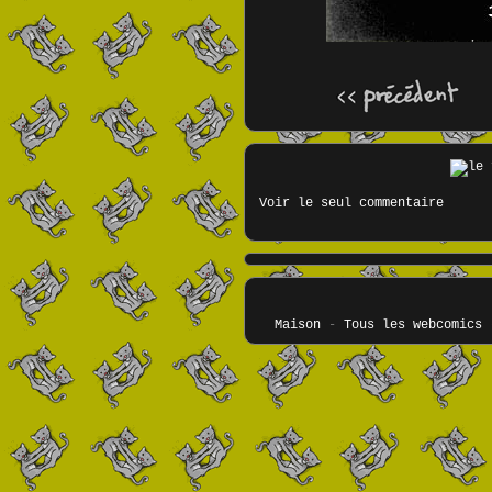
Voir le seul commentaire
Maison
-
Tous les webcomics