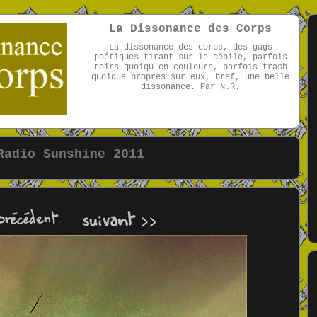
La Dissonance des Corps
La dissonance des corps, des gags
poétiques tirant sur le débile, parfois
noirs quoiqu'en couleurs, parfois trash
quoique propres sur eux, bref, une belle
dissonance. Par N.R.
par NR
Radio Sunshine 2011