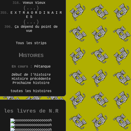
316.
Voeux Vieux
(...)
355.
E X T R A O R D I N A I R
E S
(...)
396.
Ça dépend du point de
vue
Tous les strips
Histoires
En cours :
Pétanque
Début de l'histoire
Histoire précédente
Prochaine histoire
toutes les histoires
les livres de N.R