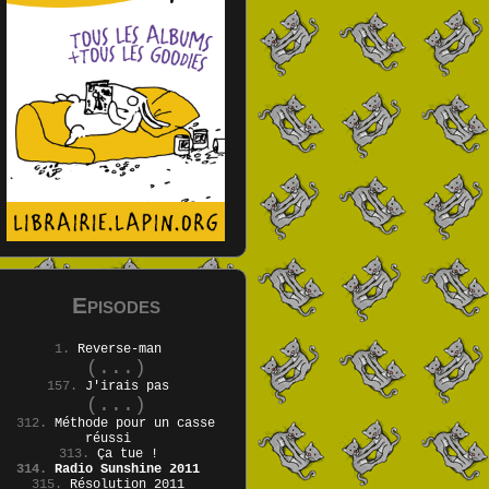
Episodes
1.
Reverse-man
(...)
157.
J'irais pas
(...)
312.
Méthode pour un casse
réussi
313.
Ça tue !
314.
Radio Sunshine 2011
315.
Résolution 2011