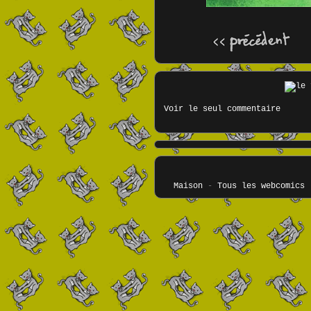
Voir le seul commentaire
Maison
-
Tous les webcomics