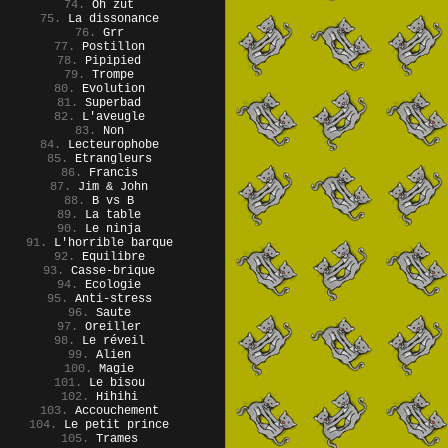
74.
Oh zut
75.
La dissonance
76.
Grr
77.
Postillon
78.
Pipipied
79.
Trompe
80.
Evolution
81.
Superbad
82.
L'aveugle
83.
Non
84.
Lecteurophobe
85.
Etrangleurs
86.
Francis
87.
Jim & John
88.
B vs B
89.
La table
90.
Le ninja
91.
L'horrible barque
92.
Equilibre
93.
Casse-brique
94.
Ecologie
95.
Anti-stress
96.
Saute
97.
Oreiller
98.
Le réveil
99.
Alien
100.
Magie
101.
Le bisou
102.
Hihihi
103.
Accouchement
104.
Le petit prince
105.
Trames