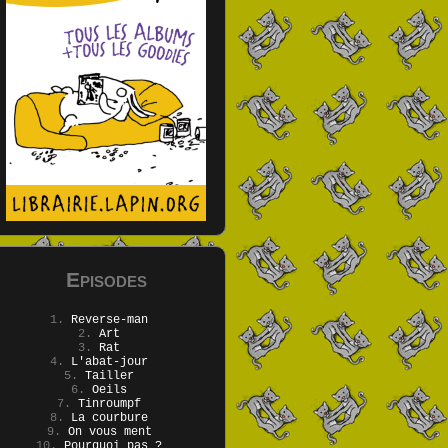
Episodes
1.
Reverse-man
2.
Art
3.
Rat
4.
L'abat-jour
5.
Tailler
6.
Oeils
7.
Tinroumpf
8.
La courbure
9.
On vous ment
10.
Pourquoi pas ?