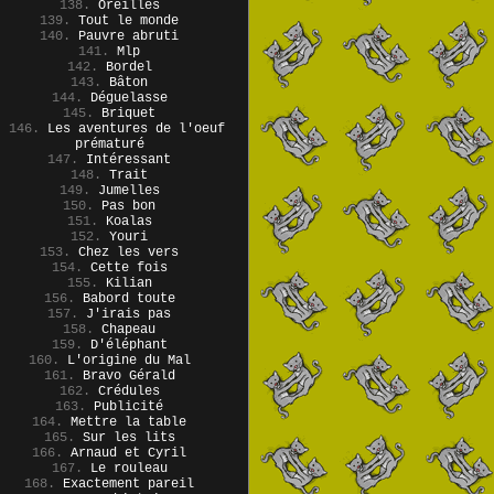
138.
Oreilles
139.
Tout le monde
140.
Pauvre abruti
141.
Mlp
142.
Bordel
143.
Bâton
144.
Déguelasse
145.
Briquet
146.
Les aventures de l'oeuf
prématuré
147.
Intéressant
148.
Trait
149.
Jumelles
150.
Pas bon
151.
Koalas
152.
Youri
153.
Chez les vers
154.
Cette fois
155.
Kilian
156.
Babord toute
157.
J'irais pas
158.
Chapeau
159.
D'éléphant
160.
L'origine du Mal
161.
Bravo Gérald
162.
Crédules
163.
Publicité
164.
Mettre la table
165.
Sur les lits
166.
Arnaud et Cyril
167.
Le rouleau
168.
Exactement pareil