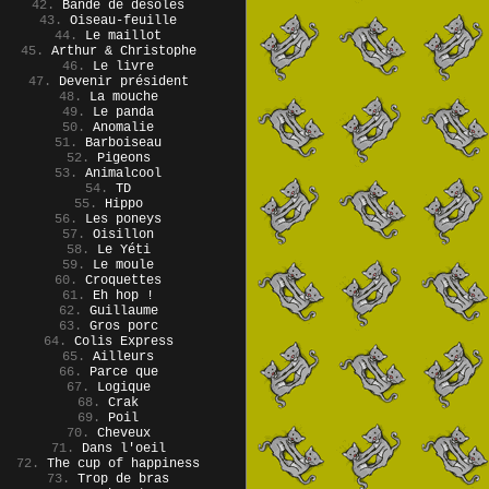
42.
Bande de désolés
43.
Oiseau-feuille
44.
Le maillot
45.
Arthur & Christophe
46.
Le livre
47.
Devenir président
48.
La mouche
49.
Le panda
50.
Anomalie
51.
Barboiseau
52.
Pigeons
53.
Animalcool
54.
TD
55.
Hippo
56.
Les poneys
57.
Oisillon
58.
Le Yéti
59.
Le moule
60.
Croquettes
61.
Eh hop !
62.
Guillaume
63.
Gros porc
64.
Colis Express
65.
Ailleurs
66.
Parce que
67.
Logique
68.
Crak
69.
Poil
70.
Cheveux
71.
Dans l'oeil
72.
The cup of happiness
73.
Trop de bras