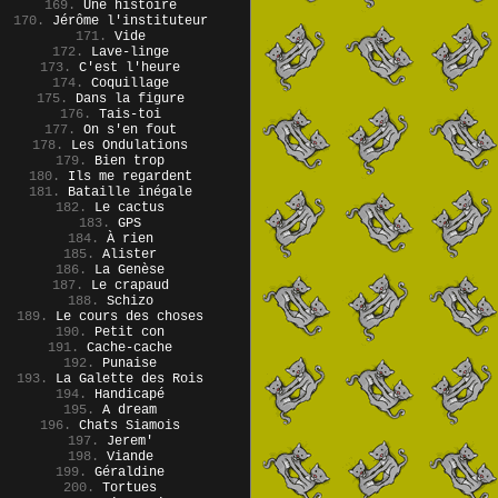
169.
Une histoire
170.
Jérôme l'instituteur
171.
Vide
172.
Lave-linge
173.
C'est l'heure
174.
Coquillage
175.
Dans la figure
176.
Tais-toi
177.
On s'en fout
178.
Les Ondulations
179.
Bien trop
180.
Ils me regardent
181.
Bataille inégale
182.
Le cactus
183.
GPS
184.
À rien
185.
Alister
186.
La Genèse
187.
Le crapaud
188.
Schizo
189.
Le cours des choses
190.
Petit con
191.
Cache-cache
192.
Punaise
193.
La Galette des Rois
194.
Handicapé
195.
A dream
196.
Chats Siamois
197.
Jerem'
198.
Viande
199.
Géraldine
200.
Tortues