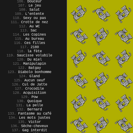
106.
Douceur
107.
Le jeu
108.
Salut
109.
L'entente
110.
Sexy ou pas
111.
Crotte de nez
112.
Au WC
113.
Sac
114.
Les Copines
115.
Au bureau
116.
Ces filles
117.
2180
118.
la fète
119.
Saucisse volubile
120.
Du miel
121.
Manipulapin
122.
Batgay
123.
Diabolo bonhomme
124.
Gland
125.
Aucun oeuf
126.
Cul de Jatte
127.
Crocodile
128.
Acquisition
129.
Pow
130.
Quoique
131.
La pelle
132.
Bernard
133.
Fantasme au café
134.
Les mots justes
135.
Victor
136.
Sèche-cheveux
137.
Gag interdit