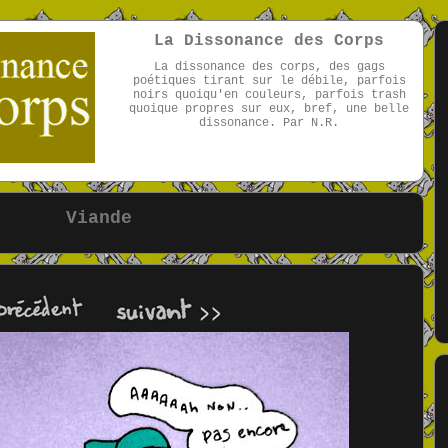
La Dissonance des Corps
La dissonance des corps, des gags
poétiques tirant sur le débile, parfois
noirs quoiqu'en couleurs, parfois trash
quoique propres sur eux, bref, une belle
dissonance. Par N.R.
par NR
Viande