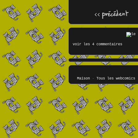
voir les 4 commentaires
Maison
-
Tous les webcomics