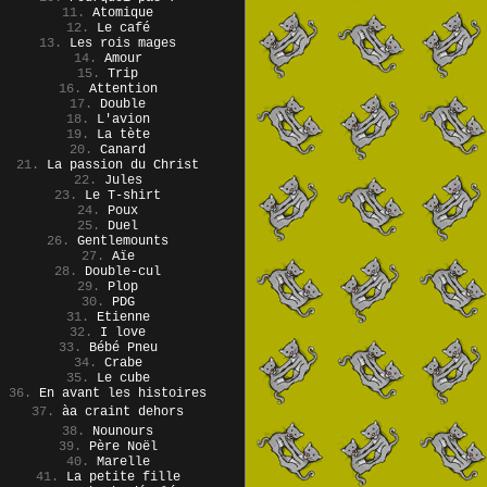
11.
Atomique
12.
Le café
13.
Les rois mages
14.
Amour
15.
Trip
16.
Attention
17.
Double
18.
L'avion
19.
La tète
20.
Canard
21.
La passion du Christ
22.
Jules
23.
Le T-shirt
24.
Poux
25.
Duel
26.
Gentlemounts
27.
Aïe
28.
Double-cul
29.
Plop
30.
PDG
31.
Etienne
32.
I love
33.
Bébé Pneu
34.
Crabe
35.
Le cube
36.
En avant les histoires
37.
àa craint dehors
38.
Nounours
39.
Père Noël
40.
Marelle
41.
La petite fille