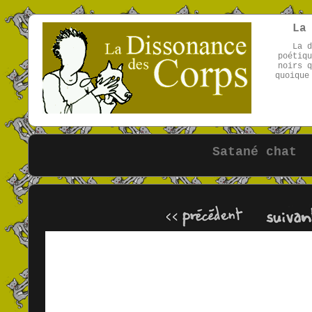
La
La d
poétiqu
noirs q
quoique
Satané chat