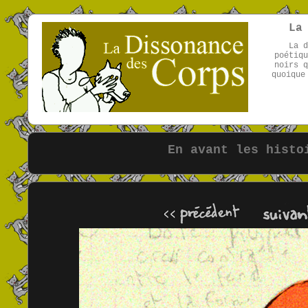
La
La d
poétiqu
noirs q
quoique
En avant les histo