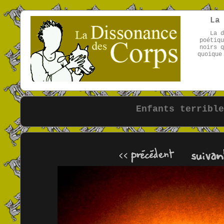
La
La d
poétiqu
noirs q
quoique
Enfants terrible