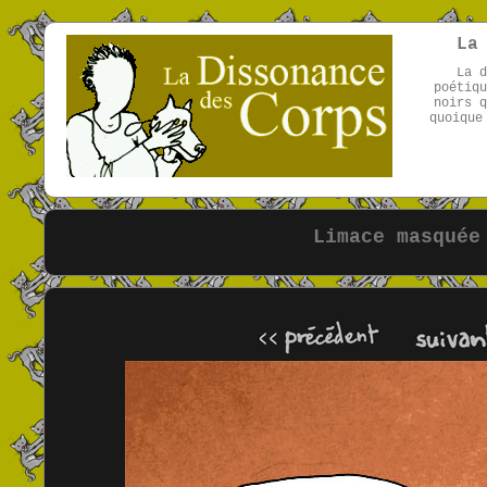
La
La d
poétiqu
noirs q
quoique
Limace masquée