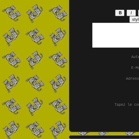
Aut
E-M
Adres
Tapez le co