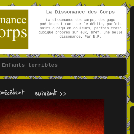
La Dissonance des Corps
La dissonance des corps, des gags
poétiques tirant sur le débile, parfois
noirs quoiqu'en couleurs, parfois trash
quoique propres sur eux, bref, une belle
dissonance. Par N.R.
par NR
Enfants terribles