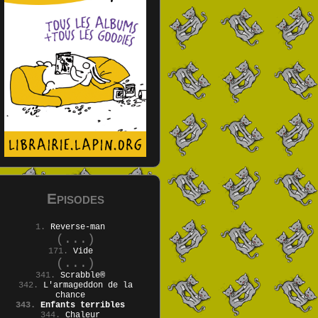
Episodes
1.
Reverse-man
(...)
171.
Vide
(...)
341.
Scrabble®
342.
L'armageddon de la
chance
343.
Enfants terribles
344.
Chaleur