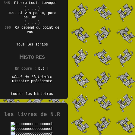
345.
Pierre-Louis Levèque
(...)
369.
Si vis pacem, para
bellum
(...)
396.
Ça dépend du point de
vue
Tous les strips
Histoires
En cours :
But !
Début de l'histoire
Histoire précédente
toutes les histoires
les livres de N.R