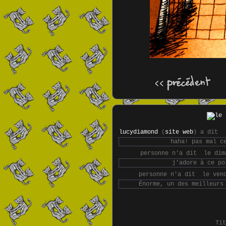
lucydiamond
(
site web
) a dit
l
haha! pas mal c
personne n'a dit
le dim
j'adore à ce po
personne n'a dit
le vend
Énorme, un des meilleurs
Ti