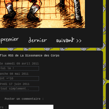
e samedi 09 avril 2011
elui la !
anche 08 mai 2011
int +^10
redi 17 juin 2011
 tout simplement..
Poster un commentaire :
tre :