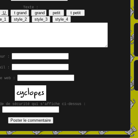
Texte :
eur :
ail :
se web :
de de sécurité qui s'affiche ci-dessus :