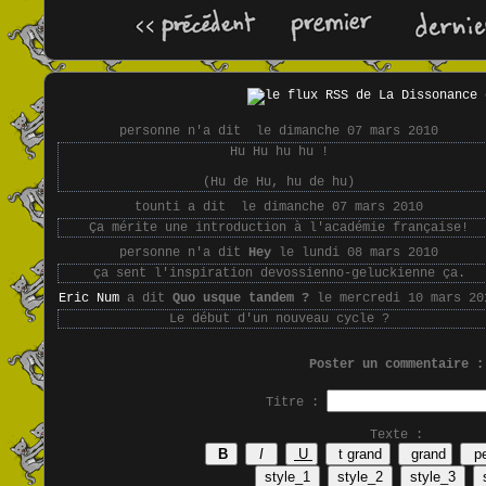
personne n'a dit
le dimanche 07 mars 2010
Hu Hu hu hu !
(Hu de Hu, hu de hu)
tounti a dit
le dimanche 07 mars 2010
Ça mérite une introduction à l'académie française!
personne n'a dit
Hey
le lundi 08 mars 2010
ça sent l'inspiration devossienno-geluckienne ça.
Eric Num
a dit
Quo usque tandem ?
le mercredi 10 mars 20
Le début d'un nouveau cycle ?
Poster un commentaire :
Titre :
Texte :