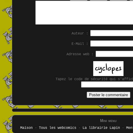
Auteur :
E-Mail :
Adresse web :
Tapez le code de sécurité qui s'affic
Mini menu
Maison
-
Tous les webcomics
-
La librairie Lapin
-
Men