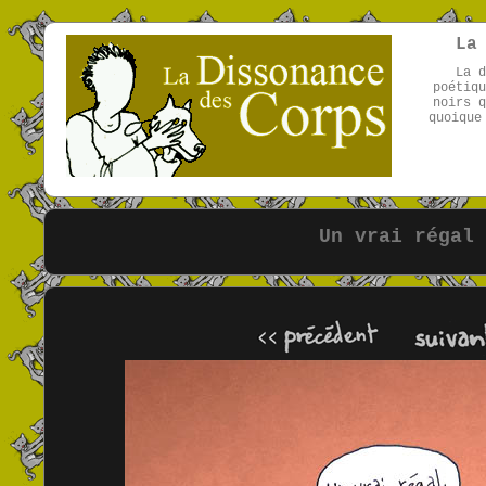
La
La d
poétiqu
noirs q
quoique
Un vrai régal