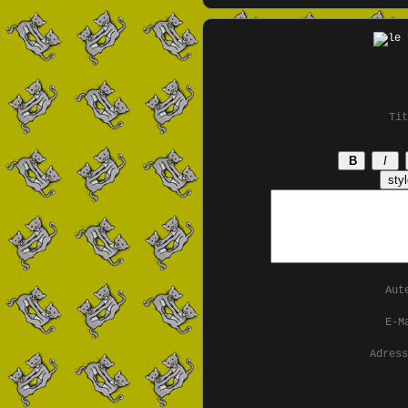
Ti
Aut
E-M
Adres