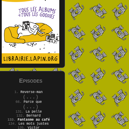
Episodes
1.
Reverse-man
(...)
66.
Parce que
(...)
131.
La pelle
132.
Bernard
133.
Fantasme au café
134.
Les mots justes
135.
Victor