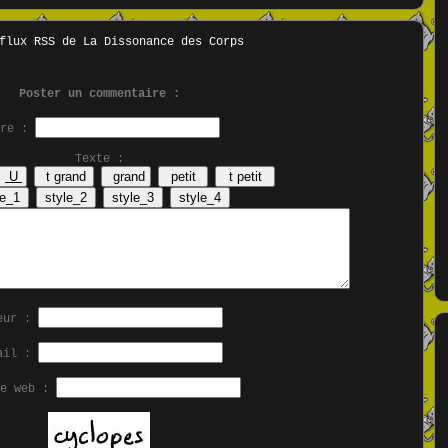
Poster un commentaire :
tre :
Texte :
eur :
ail :
se web :