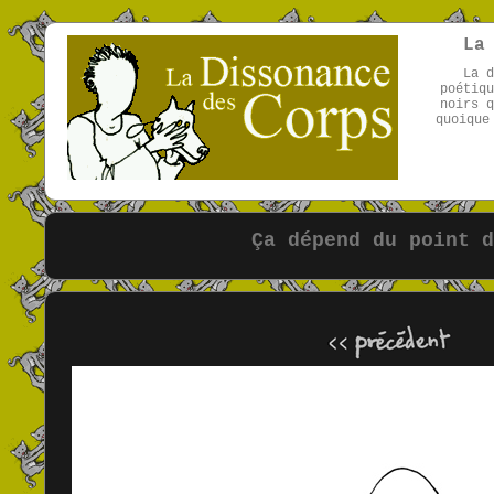
La
La d
poétiqu
noirs q
quoique
Ça dépend du point d